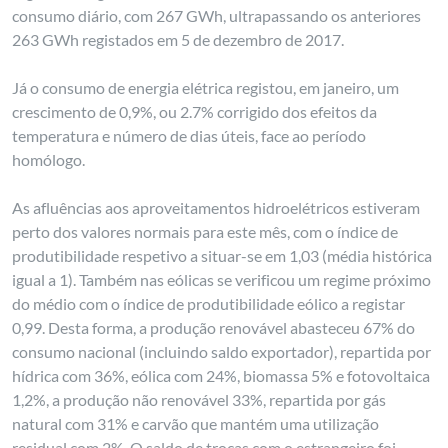
consumo diário, com 267 GWh, ultrapassando os anteriores
263 GWh registados em 5 de dezembro de 2017.
Já o consumo de energia elétrica registou, em janeiro, um
crescimento de 0,9%, ou 2.7% corrigido dos efeitos da
temperatura e número de dias úteis, face ao período
homólogo.
As afluências aos aproveitamentos hidroelétricos estiveram
perto dos valores normais para este mês, com o índice de
produtibilidade respetivo a situar-se em 1,03 (média histórica
igual a 1). Também nas eólicas se verificou um regime próximo
do médio com o índice de produtibilidade eólico a registar
0,99. Desta forma, a produção renovável abasteceu 67% do
consumo nacional (incluindo saldo exportador), repartida por
hídrica com 36%, eólica com 24%, biomassa 5% e fotovoltaica
1,2%, a produção não renovável 33%, repartida por gás
natural com 31% e carvão que mantém uma utilização
residual com 2%. O saldo de trocas com o estrangeiro foi