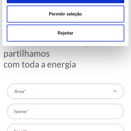
NEWSLETTER
Permitir seleção
Receba todos os detalhes da
operação,
Rejeitar
tendências e notícias que
partilhamos
com toda a energia
Área
*
Todas as áreas
Nome
*
Atividade