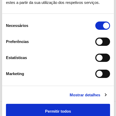
primeira vez em Portugal
estes a partir da sua utilização dos respetivos serviços.
Estatísticas de mercado e consumo de energia
Seleção
Necessários
de
consentimento
Preferências
Estatísticas
Marketing
Mostrar detalhes
Permitir todos