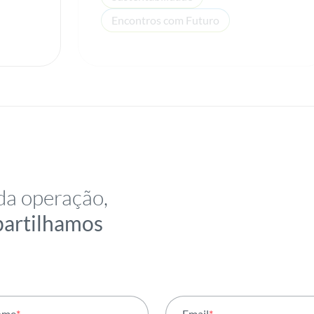
Encontros com Futuro
da operação,
partilhamos
ome
*
Email
*