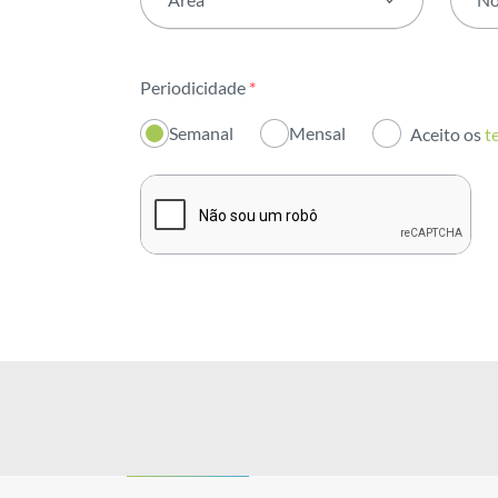
Todas as áreas
Periodicidade
*
Atividade
Semanal
Mensal
Aceito os
t
Institucional
Sustentabilidade
Inovação
Investidores
Publicações