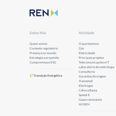
Sobre Nós
Atividade
Quem somos
O que fazemos
Contexto regulatório
Gás
Presença no mundo
Eletricidade
Estrategia e propósito
Principais projetos
Compromissos ESG
Telecomunicações e IT
Laboratório de metrologia
Consultoria
Transição Energética
Garantias de origem
Transemel
Electrogas
Cahora Bassa
Speed-E
Gases renováveis
H2 REN