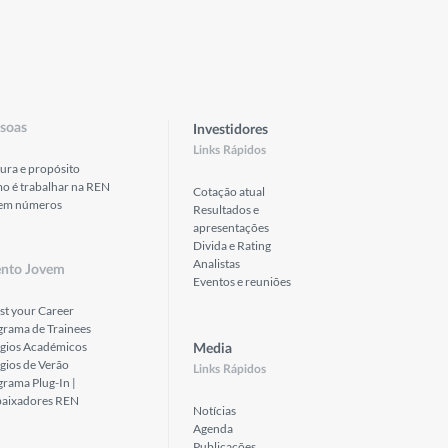
soas
Investidores
Links Rápidos
ura e propósito
o é trabalhar na REN
Cotação atual
em números
Resultados e
apresentações
Divida e Rating
Analistas
ento Jovem
Eventos e reuniões
st your Career
grama de Trainees
ágios Académicos
Media
gios de Verão
Links Rápidos
rama Plug-In |
aixadores REN
Notícias
Agenda
Publicações