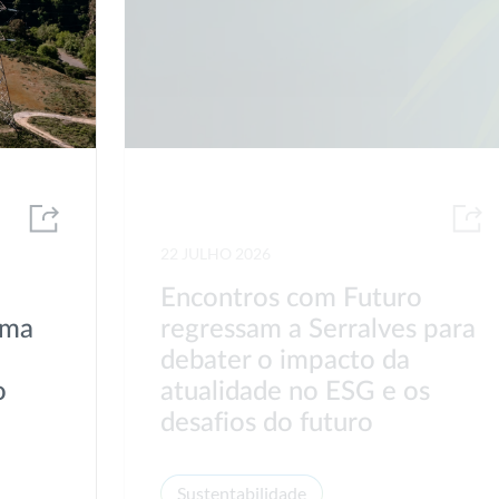
22 JULHO 2026
Encontros com Futuro
uma
regressam a Serralves para
debater o impacto da
o
atualidade no ESG e os
desafios do futuro
Sustentabilidade