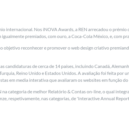
mio internacional. Nos iNOVA Awards, a REN arrecadou o prémio d
ram igualmente premiados, com ouro, a Coca-Cola México, e, com p
bjetivo reconhecer e promover o web design criativo premiando 
s candidaturas de cerca de 14 países, incluindo Canadá, Alemanh
, Turquia, Reino Unido e Estados Unidos. A avaliação foi feita por 
istas em media interativa que avaliaram os websites em função do 
EN na categoria de melhor Relatório & Contas on-line, o qual integr
nze, respetivamente, nas categorias, de 'Interactive Annual Repor