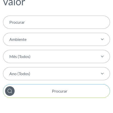
valor
Ambiente
Tema (Todos)
Mês (Todos)
Agenda transForm
Mês (Todos)
Ambiente
Ano (Todos)
Janeiro
Apresentação de Resultados
Ano (Todos)
Fevereiro
Atividade
Procurar
2026
Março
Bem-estar Interno
2025
Abril
Biodiversidade