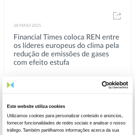
2013
Eólicas
2012
ESG
28 MAIO 2025
Estatísticas de mercado e consumo de energia
Financial Times coloca REN entre
Fontes de energia renováveis
os líderes europeus do clima pela
redução de emissões de gases
Gás
com efeito estufa
Gases renováveis
H2med
Ambiente
Sustentabilidade
Heróis de Toda a Espécie
Hidrogénio
Este website utiliza cookies
Utilizamos cookies para personalizar conteúdo e anúncios,
I&D
fornecer funcionalidades de redes sociais e analisar o nosso
Inovação
tráfego. Também partilhamos informações acerca da sua