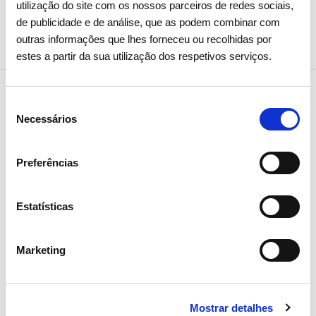
1
/
1
utilização do site com os nossos parceiros de redes sociais,
Institucional
de publicidade e de análise, que as podem combinar com
outras informações que lhes forneceu ou recolhidas por
Interligação
estes a partir da sua utilização dos respetivos serviços.
Investidores
Investigação
Seleção
Necessários
de
MEDEA
NEWSLETTER
consentimento
Receba todos os detalhes da
Offshore
Preferências
operação,
Parcerias
tendências e notícias que
Estatísticas
Plano Estratégico
partilhamos
Portgás
com toda a energia
Marketing
Prémio
Prémio AGIR
Mostrar detalhes