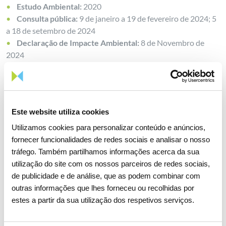
Estudo Ambiental:
2020
Consulta pública:
9 de janeiro a 19 de fevereiro de 2024; 5
a 18 de setembro de 2024
Declaração de Impacte Ambiental:
8 de Novembro de
2024
Licença de estabelecimento:
novembro 2025
Contacto com proprietários:
novembro 2025
Construção:
----
Conclusão do projeto:
----
Este website utiliza cookies
Utilizamos cookies para personalizar conteúdo e anúncios,
fornecer funcionalidades de redes sociais e analisar o nosso
Infraestruturas previstas
tráfego. Também partilhamos informações acerca da sua
utilização do site com os nossos parceiros de redes sociais,
Linha elétrica entre a subestação de Alqueva e a
de publicidade e de análise, que as podem combinar com
subestação do Divor, a 400 kV
outras informações que lhes forneceu ou recolhidas por
estes a partir da sua utilização dos respetivos serviços.
Localização