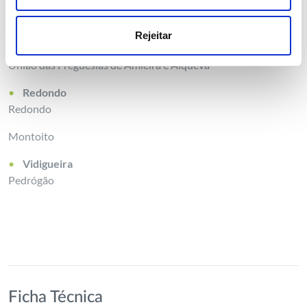
Portel
Rejeitar
Vera Cruz
União das Freguesias de Amieira e Alqueva
Redondo
Redondo
Montoito
Vidigueira
Pedrógão
Ficha Técnica