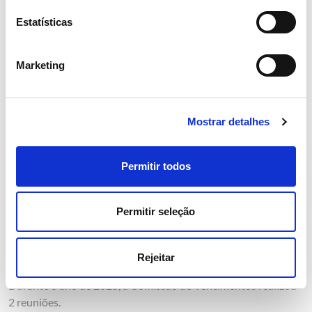
Fernando Neves de Almeida
Estatísticas
Membro da comissão de Vencimentos
Marketing
Ano 1ª Eleição: 2014
Ano Termo Mandato: 2026
Mostrar detalhes
CV
328,91 KB
PDF
Permitir todos
Permitir seleção
Rejeitar
Durante o ano de 2025, a Comissão de Vencimentos realizou
2 reuniões.