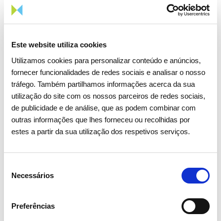
José Galamba de Oliveira
Este website utiliza cookies
Membro da Comissão de
Utilizamos cookies para personalizar conteúdo e anúncios,
Vencimentos
fornecer funcionalidades de redes sociais e analisar o nosso
tráfego. Também partilhamos informações acerca da sua
Ano 1ª Eleição: 2018
utilização do site com os nossos parceiros de redes sociais,
Ano Termo Mandato: 2026
de publicidade e de análise, que as podem combinar com
outras informações que lhes forneceu ou recolhidas por
CV
estes a partir da sua utilização dos respetivos serviços.
170,48 KB
PDF
Seleção
Necessários
de
consentimento
Preferências