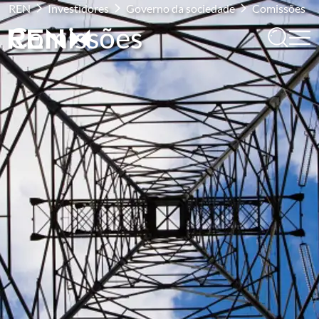
REN
Investidores
Governo da sociedade
Comissões
Comissões