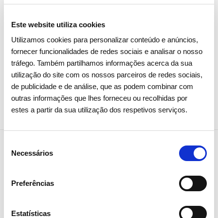
cerca de 1 TWh de gás natural, o valor mensal
exportado mais elevado de sempre.
Este website utiliza cookies
Utilizamos cookies para personalizar conteúdo e anúncios,
fornecer funcionalidades de redes sociais e analisar o nosso
tráfego. Também partilhamos informações acerca da sua
utilização do site com os nossos parceiros de redes sociais,
Partilhar notícia
de publicidade e de análise, que as podem combinar com
outras informações que lhes forneceu ou recolhidas por
estes a partir da sua utilização dos respetivos serviços.
Seleção
Necessários
de
Notícias relacionadas
consentimento
Preferências
Estatísticas