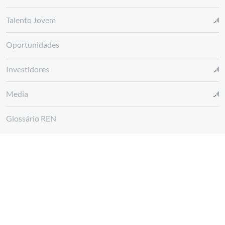
Talento Jovem
Oportunidades
Investidores
Media
Glossário REN
Canal de denúncias REN
Siga-nos em