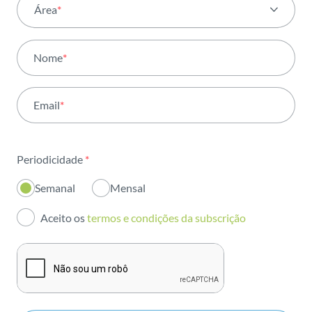
Área
*
Todas as áreas
Nome
*
Atividade
Email
*
Institucional
Sustentabilidade
Periodicidade
*
Inovação
Semanal
Mensal
Investidores
Aceito os
termos e condições da subscrição
Publicações