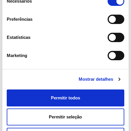
Necessários
de
consentimento
06 JULHO 2026
Preferências
Portugal regista novos máximos
de consumo de eletricidade no
Estatísticas
verão
Marketing
Eletricidade
Mostrar detalhes
Permitir todos
Permitir seleção