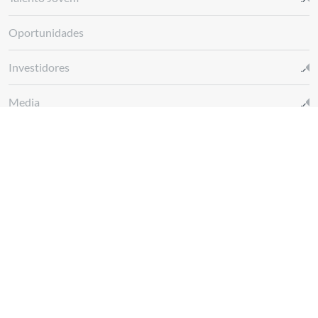
Oportunidades
Investidores
Media
Glossário REN
Canal de denúncias REN
Siga-nos em