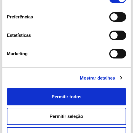
consentimento
Preferências
Estatísticas
Marketing
Mostrar detalhes
05 AGOSTO 2026
Revista TIME volta a distinguir
Permitir todos
REN como uma das empresas
mais sustentáveis do mundo
Permitir seleção
Sustentabilidade