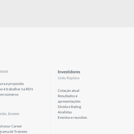
soas
Investidores
Links Rápidos
ura e propósito
o é trabalhar na REN
Cotação atual
em números
Resultados e
apresentações
Divida e Rating
Analistas
ento Jovem
Eventos e reuniões
st your Career
grama de Trainees