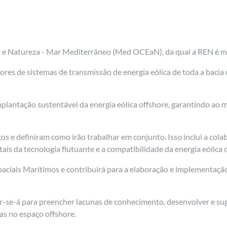
ia e Natureza - Mar Mediterrâneo (Med OCEaN), da qual a REN é 
es de sistemas de transmissão de energia eólica de toda a bacia
plantação sustentável da energia eólica offshore, garantindo ao
s e definiram como irão trabalhar em conjunto. Isso inclui a co
is da tecnologia flutuante e a compatibilidade da energia eólica 
ciais Marítimos e contribuirá para a elaboração e implementação
r-se-á para preencher lacunas de conhecimento, desenvolver e suge
as no espaço offshore.