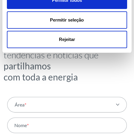
Permitir todos
Permitir seleção
NEWSLETTER
Receba todos os detalhes da
Rejeitar
operação,
tendências e notícias que
partilhamos
com toda a energia
Área
*
Todas as áreas
Nome
*
Atividade