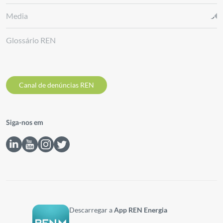
Media
Glossário REN
Canal de denúncias REN
Siga-nos em
Descarregar a
App REN Energia