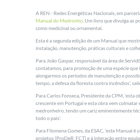
A REN - Redes Energéticas Nacionais, em parcer
Manual do Medronho
. Um livro que divulga as 
como medicinal ou ornamental.
Esta é a segunda edição de um Manual que mostra 
instalação, manutenção, práticas culturais e colhe
Para João Gaspar, responsável da área de Servid
contatamos, para promoção de uma espécie que in
alongarmos os períodos de manutenção e possibi
tempo, a defesa da floresta contra incêndios', sal
Para Carlos Fonseca, Presidente da CPM, 'esta 
crescente em Portugal e esta obra vem colmatar
medronheiro, tendo um cariz eminentemente técn
todo o país'.
Para Filomena Gomes, da ESAC, 'este Manual é um
projetos (ProDeR; FCT) e à interação entre equip