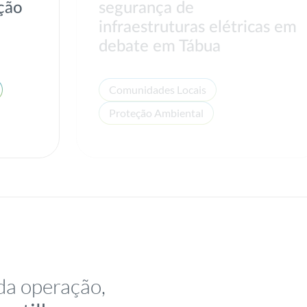
ção
segurança de
e
infraestruturas elétricas em
debate em Tábua
Comunidades Locais
Proteção Ambiental
da operação,