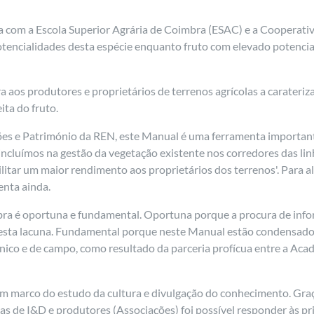
ia com a Escola Superior Agrária de Coimbra (ESAC) e a Coopera
potencialidades desta espécie enquanto fruto com elevado potencia
aos produtores e proprietários de terrenos agrícolas a carateriza
ita do fruto.
ões e Património da REN, este Manual é uma ferramenta important
cluímos na gestão da vegetação existente nos corredores das linh
litar um maior rendimento aos proprietários dos terrenos'. Para
ienta ainda.
obra é oportuna e fundamental. Oportuna porque a procura de inf
 esta lacuna. Fundamental porque neste Manual estão condensados
ico e de campo, como resultado da parceria profícua entre a Ac
 marco do estudo da cultura e divulgação do conhecimento. Graça
as de I&D e produtores (Associações) foi possível responder às p