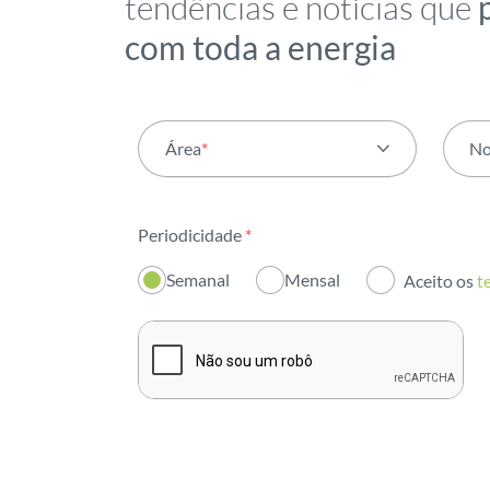
tendências e notícias que
com toda a energia
Área
*
N
Todas as áreas
Periodicidade
*
Atividade
Semanal
Mensal
Aceito os
t
Institucional
Sustentabilidade
Inovação
Investidores
Publicações