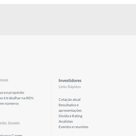
soas
Investidores
Links Rápidos
ura e propósito
o é trabalhar na REN
Cotação atual
em números
Resultados e
apresentações
Divida e Rating
Analistas
ento Jovem
Eventos e reuniões
st your Career