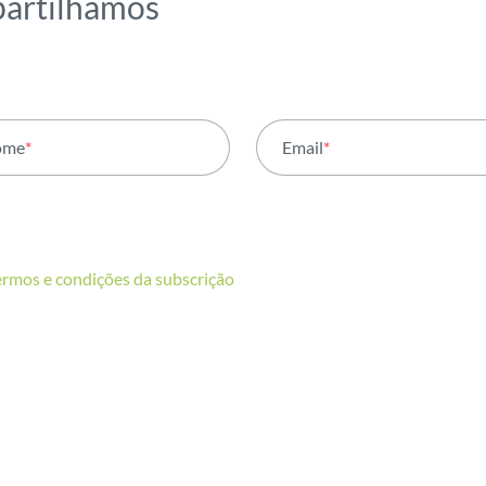
partilhamos
ome
*
Email
*
ermos e condições da subscrição