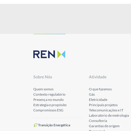
Sobre Nós
Atividade
Quem somos
O que fazemos
Contexto regulatório
Gás
Presença no mundo
Eletricidade
Estrategia e propósito
Principais projetos
Compromissos ESG
Telecomunicações e IT
Laboratório de metrologia
Consultoria
Transição Energética
Garantias de origem