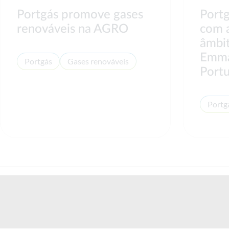
Portgás promove gases
Portg
renováveis na AGRO
com 
âmbit
Emma
Portgás
Gases renováveis
Portu
Portg