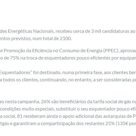
es Energéticas Nacionais, recebeu cerca de 3 mil candidaturas a
ntos previstos, num total de 2100.
 de Promoção da Eficiência no Consumo de Energia (PPEC), aprova
o de 75% na troca de esquentadores pouco eficientes por equipame
quentadores” foi destinado, numa primeira fase, aos clientes benefi
a todos os clientes, continuando, no entanto, a ser consideradas pr
tes nesta campanha, 26% são beneficiários da tarifa social de gá
condições muito especiais, substituir o seu esquentador pouco efi
 social, 81 receberam ainda o apoio adicional das autarquias de Po
Portgás e garantiram a comparticipação dos restantes 25% (135€ po