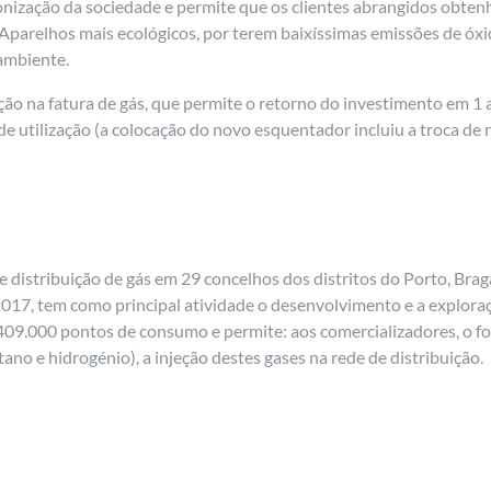
bonização da sociedade e permite que os clientes abrangidos obte
parelhos mais ecológicos, por terem baixíssimas emissões de óxi
 ambiente.
o na fatura de gás, que permite o retorno do investimento em 1 a 
 utilização (a colocação do novo esquentador incluiu a troca de r
de distribuição de gás em 29 concelhos dos distritos do Porto, Bra
17, tem como principal atividade o desenvolvimento e a exploraçã
409.000 pontos de consumo e permite: aos comercializadores, o fo
no e hidrogénio), a injeção destes gases na rede de distribuição.