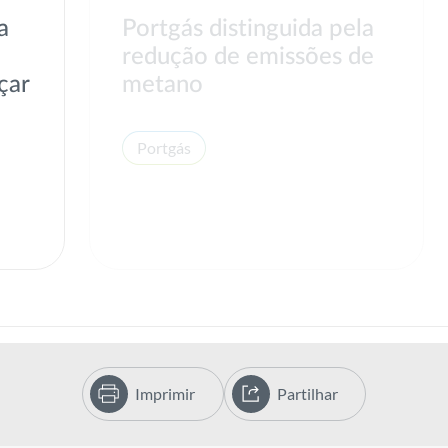
a
Portgás distinguida pela
o
redução de emissões de
çar
metano
Portgás
Imprimir
Partilhar