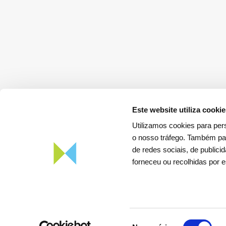
Este website utiliza cooki
Utilizamos cookies para pers
o nosso tráfego. Também par
de redes sociais, de public
Descarregar a
App REN Energia
forneceu ou recolhidas por e
Seleção