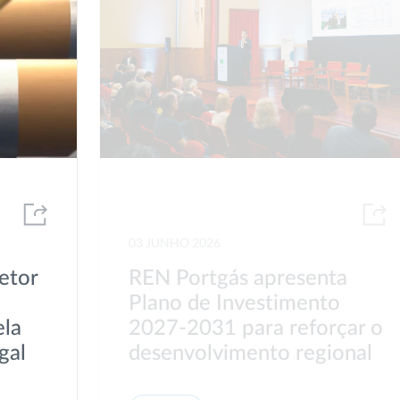
03 JUNHO 2026
etor
REN Portgás apresenta
Plano de Investimento
ela
2027-2031 para reforçar o
gal
desenvolvimento regional