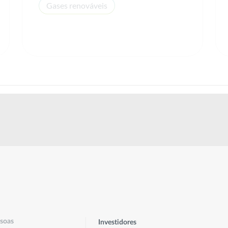
Gases renováveis
soas
Investidores