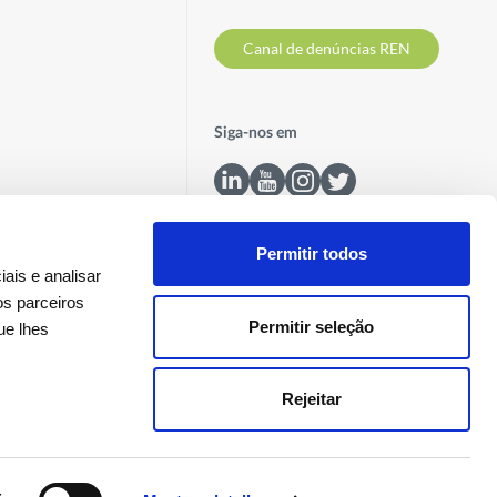
Canal de denúncias REN
Siga-nos em
Permitir todos
ais e analisar
os parceiros
Permitir seleção
ue lhes
Contactos
Rejeitar