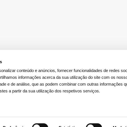
es
onalizar conteúdo e anúncios, fornecer funcionalidades de redes soci
tilhamos informações acerca da sua utilização do site com os noss
idade e de análise, que as podem combinar com outras informações q
Descarregar a
App Investidores
stes a partir da sua utilização dos respetivos serviços.