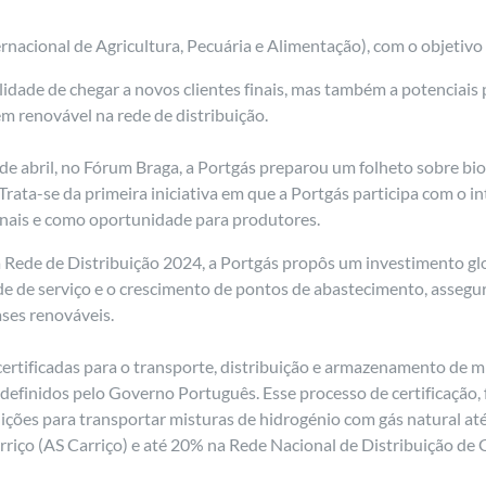
rnacional de Agricultura, Pecuária e Alimentação), com o objetivo
ilidade de chegar a novos clientes finais, mas também a potenciai
em renovável na rede de distribuição.
6 de abril, no Fórum Braga, a Portgás preparou um folheto sobre 
Trata-se da primeira iniciativa em que a Portgás participa com o i
finais e como oportunidade para produtores.
Rede de Distribuição 2024, a Portgás propôs um investimento glo
ade de serviço e o crescimento de pontos de abastecimento, assegu
ases renováveis.
ertificadas para o transporte, distribuição e armazenamento de mi
finidos pelo Governo Português. Esse processo de certificação, fe
ições para transportar misturas de hidrogénio com gás natural a
iço (AS Carriço) e até 20% na Rede Nacional de Distribuição de