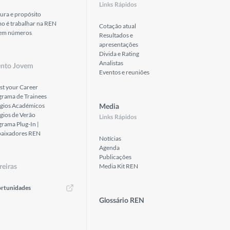
Links Rápidos
ura e propósito
o é trabalhar na REN
Cotação atual
em números
Resultados e
apresentações
Divida e Rating
Analistas
ento Jovem
Eventos e reuniões
st your Career
grama de Trainees
ágios Académicos
Media
gios de Verão
Links Rápidos
rama Plug-In |
aixadores REN
Notícias
Agenda
Publicações
Media Kit REN
reiras
rtunidades
Glossário REN