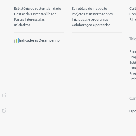
Estratégia de sustentabilidade
Estratégia de inovação
Cult
Gestão da sustentabilidade
Projetos transformadores
Com
Partes Interessadas
Iniciativas e programas
RH 
Iniciativas
Colaboração e parcerias
Tal
Indicadores Desempenho
Boo
Pro
Est
Está
Prog
Emb
Car
Opo