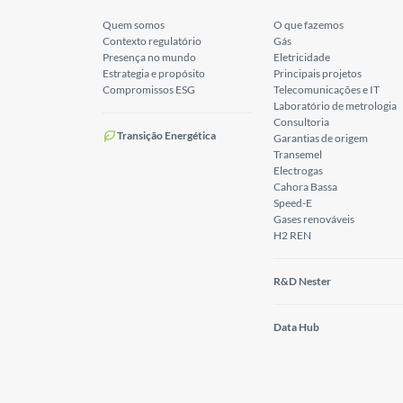
Quem somos
O que fazemos
Contexto regulatório
Gás
Presença no mundo
Eletricidade
Estrategia e propósito
Principais projetos
Compromissos ESG
Telecomunicações e IT
Laboratório de metrologia
Consultoria
Transição Energética
Garantias de origem
Transemel
Electrogas
Cahora Bassa
Speed-E
Gases renováveis
H2 REN
R&D Nester
Data Hub