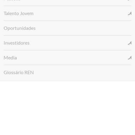
Talento Jovem
Oportunidades
Investidores
Media
Glossário REN
Canal de denúncias REN
Siga-nos em