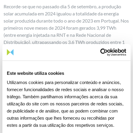
Recorde-se que no passado dia 5 de setembro, a produção
solar acumulada em 2024 igualou a totalidade da energia
solar produzida durante todo o ano de 2023 em Portugal. Nos
primeiros nove meses de 2024 foram gerados 3,99 TWh
(entre energia injetada na RNT e na Rede Nacional de
Distribuição), ultrapassando os 3.6 TWh produzidos entre 1
de janeiro e 31 de dezembro de 2023, tornando, já em
setembro, 2024 um ano recorde em termos de produção solar
em Portugal.
Este website utiliza cookies
Estes registos confirmam que Portugal tem mantido uma
Utilizamos cookies para personalizar conteúdo e anúncios,
trajetória sustentável na progressiva incorporação de fontes
fornecer funcionalidades de redes sociais e analisar o nosso
renováveis endógenas, enquanto mantém os objetivos
tráfego. Também partilhamos informações acerca da sua
primordiais de segurança de abastecimento e de qualidade de
utilização do site com os nossos parceiros de redes sociais,
serviço no Sistema Elétrico Nacional.
de publicidade e de análise, que as podem combinar com
outras informações que lhes forneceu ou recolhidas por
estes a partir da sua utilização dos respetivos serviços.