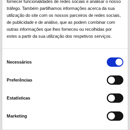
fornecer funcionalidades de redes sociais e analisar o nosso
tráfego. Também partilhamos informações acerca da sua
utilização do site com os nossos parceiros de redes sociais,
de publicidade e de análise, que as podem combinar com
outras informações que lhes forneceu ou recolhidas por
estes a partir da sua utilização dos respetivos serviços.
Seleção
Necessários
de
consentimento
NEWSLETTER
Preferências
Receba todos os detalhes da
operação,
Estatísticas
tendências e notícias que
Marketing
partilhamos