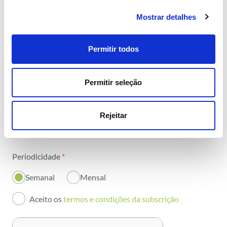
com toda a energia
Mostrar detalhes
Área
*
Permitir todos
Todas as áreas
Nome
*
Permitir seleção
Atividade
Rejeitar
Email
*
Institucional
Sustentabilidade
Periodicidade
*
Inovação
Semanal
Mensal
Investidores
Aceito os
termos e condições da subscrição
Publicações