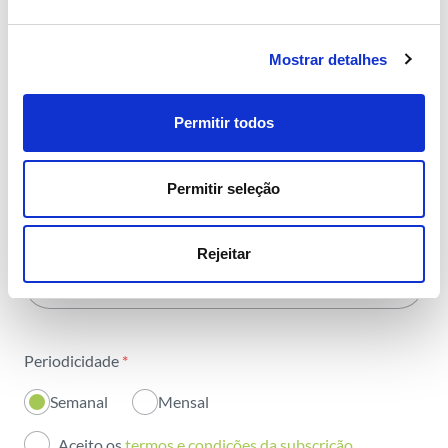
partilhamos
com toda a energia
Mostrar detalhes
Permitir todos
Área
*
Permitir seleção
Todas as áreas
Nome
*
Atividade
Rejeitar
Email
*
Institucional
Sustentabilidade
Periodicidade
*
Inovação
Semanal
Mensal
Investidores
Aceito os
termos e condições da subscrição