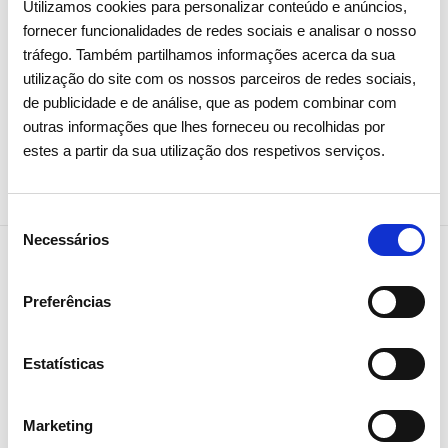
Utilizamos cookies para personalizar conteúdo e anúncios,
fornecer funcionalidades de redes sociais e analisar o nosso
Investidores
Institucional
tráfego. Também partilhamos informações acerca da sua
utilização do site com os nossos parceiros de redes sociais,
de publicidade e de análise, que as podem combinar com
outras informações que lhes forneceu ou recolhidas por
estes a partir da sua utilização dos respetivos serviços.
Seleção
Necessários
de
consentimento
Preferências
NEWSLETTER
Receba todos os detalhes da
Estatísticas
operação,
tendências e notícias que
Marketing