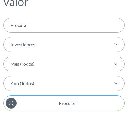
valor
Investidores
Tema (Todos)
Mês (Todos)
Agenda transForm
Mês (Todos)
Ambiente
Ano (Todos)
Janeiro
Apresentação de Resultados
Ano (Todos)
Fevereiro
Atividade
Procurar
2026
Março
Bem-estar Interno
2025
Abril
Biodiversidade