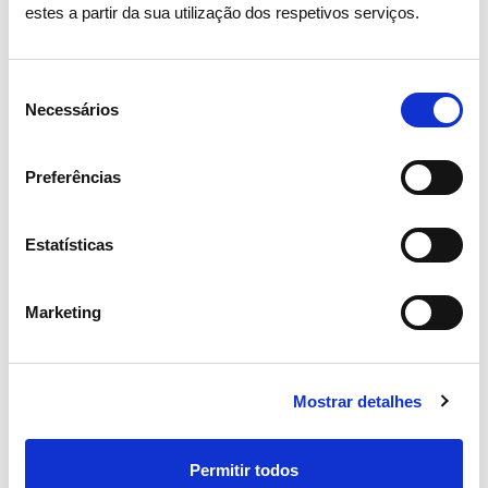
estes a partir da sua utilização dos respetivos serviços.
Seleção
Necessários
de
consentimento
Preferências
Estatísticas
29 SETEMBRO 2025
REN adquire portfólio de ativos
Marketing
de transmissão de eletricidade no
Chile por US$ 67,5 milhões
Mostrar detalhes
Energia Elétrica
Investidores
Chile
Permitir todos