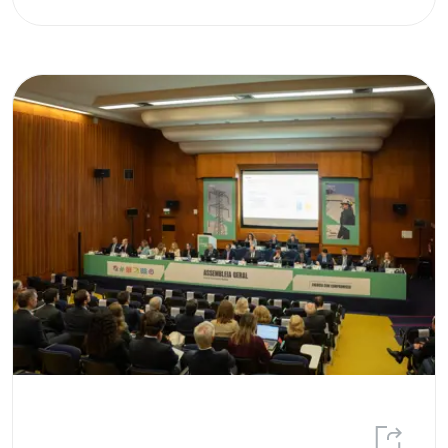
Prémio REN
Programa de Trainees
Projeto de Interesse Comum
Projetos
Proteção Ambiental
Publicações
Relatório Integrado
Responsabilidade Social
speed-E
Sustentabilidade
Transição Energética