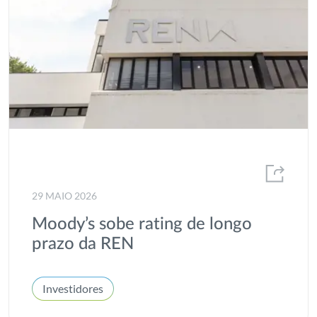
Institucional
Interligação
Investidores
Investigação
MEDEA
Offshore
Parcerias
29 MAIO 2026
Plano Estratégico
Moody’s sobe rating de longo
Portgás
prazo da REN
Prémio
Investidores
Prémio AGIR