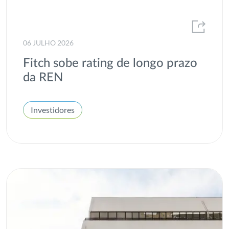
2013
Eólicas
2012
ESG
06 JULHO 2026
Estatísticas de mercado e consumo de energia
Fitch sobe rating de longo prazo
Fontes de energia renováveis
da REN
Gás
Investidores
Gases renováveis
H2med
Heróis de Toda a Espécie
Hidrogénio
I&D
Inovação