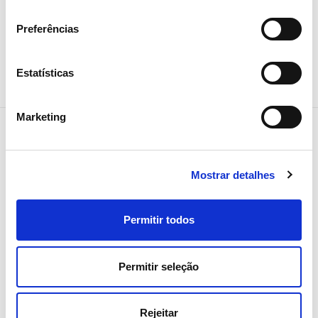
consentimento
Preferências
Estatísticas
Marketing
Mostrar detalhes
NEWSLETTER
Receba todos os detalhes da
operação,
Permitir todos
tendências e notícias que
Permitir seleção
partilhamos
com toda a energia
Rejeitar