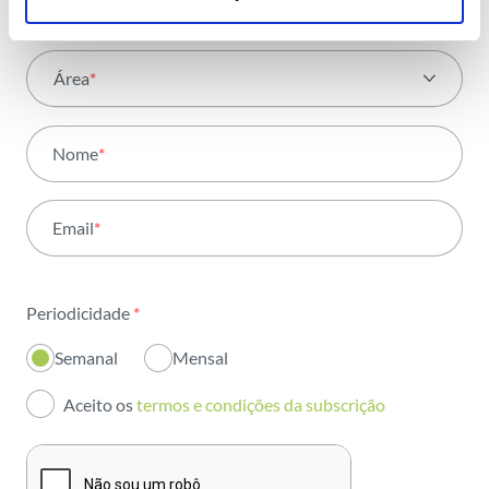
Área
*
Todas as áreas
Nome
*
Atividade
Email
*
Institucional
Sustentabilidade
Periodicidade
*
Inovação
Semanal
Mensal
Investidores
Aceito os
termos e condições da subscrição
Publicações