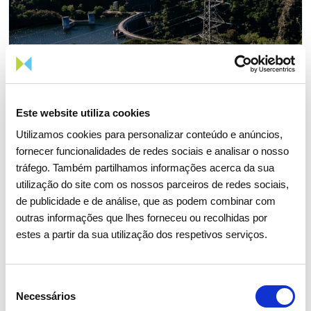
Este website utiliza cookies
Utilizamos cookies para personalizar conteúdo e anúncios,
fornecer funcionalidades de redes sociais e analisar o nosso
tráfego. Também partilhamos informações acerca da sua
05 AGOSTO 2026
utilização do site com os nossos parceiros de redes sociais,
Revista TIME volta a distinguir
de publicidade e de análise, que as podem combinar com
outras informações que lhes forneceu ou recolhidas por
REN como uma das empresas
estes a partir da sua utilização dos respetivos serviços.
mais sustentáveis do mundo
Seleção
Sustentabilidade
Necessários
de