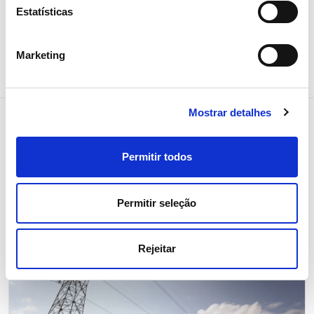
Estatísticas
Partilhar notícia
Marketing
Mostrar detalhes
Notícias relacionadas
Permitir todos
Permitir seleção
Rejeitar