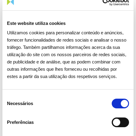
na Península Ibérica, a central hidroelétrica de Gouvães, que
entrou em funcionamento em janeiro de 2022, veio aumentar
a capacidade instalada de bombagem em Portugal.
Este website utiliza cookies
Utilizamos cookies para personalizar conteúdo e anúncios,
Atualmente, o Sistema Elétrico Nacional tem uma potência
fornecer funcionalidades de redes sociais e analisar o nosso
instalada nas bombas hidroelétricas de 3585 MW, para uma
tráfego. Também partilhamos informações acerca da sua
potência hídrica total de 8216 MW. A potência máxima
utilização do site com os nossos parceiros de redes sociais,
histórica absorvida pelas centrais com bombagem foi de 2492
de publicidade e de análise, que as podem combinar com
MW em janeiro de 2021. Este ano, o máximo atingido até ao
outras informações que lhes forneceu ou recolhidas por
momento foi de 2474 MW, no mês de setembro.
estes a partir da sua utilização dos respetivos serviços.
Estes registos confirmam que Portugal tem mantido uma
trajetória sustentável na progressiva incorporação de fontes
renováveis endógenas, mantendo sempre os objetivos
Seleção
primordiais de segurança de abastecimento e de qualidade de
Necessários
de
serviço.
consentimento
Preferências