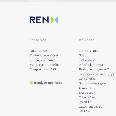
Sobre Nós
Atividade
Quem somos
O que fazemos
Contexto regulatório
Gás
Presença no mundo
Eletricidade
Estrategia e propósito
Principais projetos
Compromissos ESG
Telecomunicações e IT
Laboratório de metrologia
Consultoria
Transição Energética
Garantias de origem
Transemel
Electrogas
Cahora Bassa
Speed-E
Gases renováveis
H2 REN