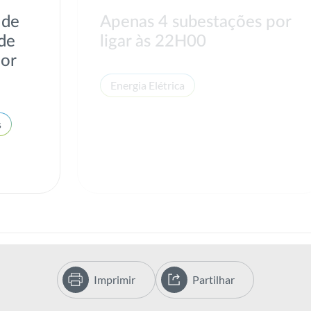
 de
Apenas 4 subestações por
 de
ligar às 22H00
por
Energia Elétrica
s
Imprimir
Partilhar