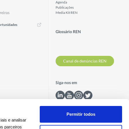
Agenda
Publicações
Media Kit REN
reiras
rtunidades
Glossário REN
Canal de denúncias REN
Siga-nos em
Permitir todos
ais e analisar
os parceiros