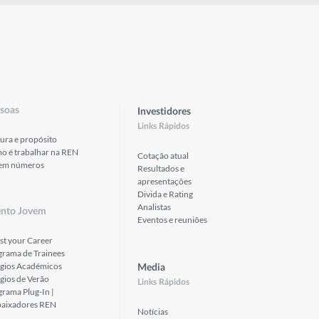
soas
Investidores
Links Rápidos
ura e propósito
o é trabalhar na REN
Cotação atual
em números
Resultados e
apresentações
Divida e Rating
Analistas
ento Jovem
Eventos e reuniões
st your Career
grama de Trainees
ágios Académicos
Media
gios de Verão
Links Rápidos
rama Plug-In |
aixadores REN
Notícias