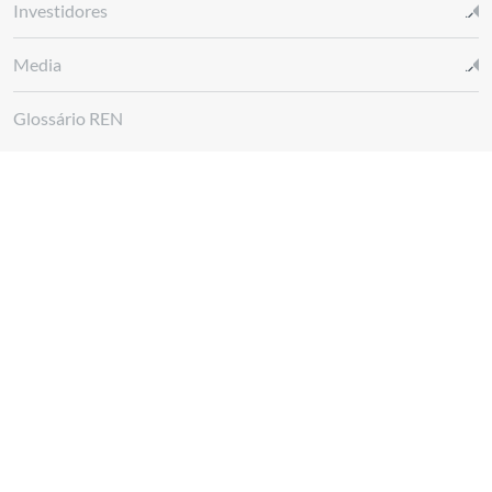
Investidores
Media
Glossário REN
Canal de denúncias REN
Siga-nos em