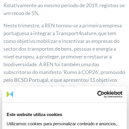
Relativamente ao mesmo período de 2019, registou-se
um recuo de 5%.
Neste trimestre, a REN tornou-se a primeira empresa
portuguesa a integrar a Transport4nature, que tem
como objetivo mobilizar e incentivar as empresas do
sector dos transportes de bens, pessoas e energia a
nível europeu, a proteger, promover e restaurar a
biodiversidade. A REN foi também uma das
subscritoras do manifesto 'Rumo à COP26', promovido
pelo BCSD Portugal, e que apresentou 11 objetivos
para travar as alterações climáticas.
Em julho, registou-se um problema na interligação do
sistema elétrico entre França e Espanha, na sequência
Este website utiliza cookies
de um incidente na rede de transporte francesa, que
levou a que o sistema elétrico ibérico se tenha
Utilizamos cookies para personalizar conteúdo e anúncios,