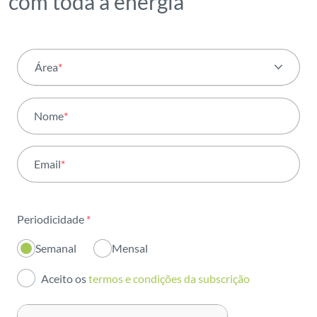
com toda a energia
Área
*
Todas as áreas
Nome
*
Atividade
Email
*
Institucional
Sustentabilidade
Periodicidade
*
Inovação
Semanal
Mensal
Investidores
Aceito os
termos e condições da subscrição
Publicações