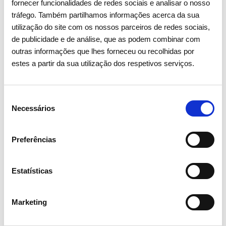
separado da restante rede europeia numa situação de
fornecer funcionalidades de redes sociais e analisar o nosso
tráfego. Também partilhamos informações acerca da sua
forte importação. Foi ativado automaticamente o
utilização do site com os nossos parceiros de redes sociais,
plano de defesa do sistema elétrico nacional, que teve
de publicidade e de análise, que as podem combinar com
como consequência a redução do consumo em
outras informações que lhes forneceu ou recolhidas por
bombagem hidroelétrica, em consumidores industriais
estes a partir da sua utilização dos respetivos serviços.
interruptíveis e em diversos consumidores da rede de
distribuição nacional, pré-selecionados em
coordenação entre a REN e a E-REDES. Esta atuação
Seleção
Necessários
de
evitou consequências mais graves, que no limite
consentimento
poderiam ter conduzido ao apagão total do sistema
elétrico.
Preferências
Estatísticas
Marketing
Partilhar notícia