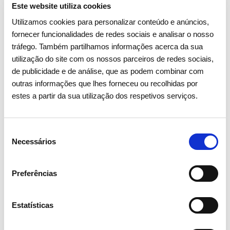
Este website utiliza cookies
Utilizamos cookies para personalizar conteúdo e anúncios,
fornecer funcionalidades de redes sociais e analisar o nosso
tráfego. Também partilhamos informações acerca da sua
utilização do site com os nossos parceiros de redes sociais,
de publicidade e de análise, que as podem combinar com
outras informações que lhes forneceu ou recolhidas por
estes a partir da sua utilização dos respetivos serviços.
Seleção
Necessários
de
consentimento
Preferências
01 SETEMBRO 2025
Estatísticas
Consumo de energia elétrica
cresce 3,4% em agosto