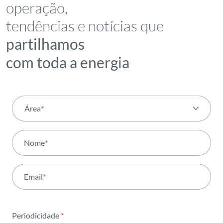
operação,
tendências e notícias que
partilhamos
com toda a energia
Área
*
Todas as áreas
Nome
*
Atividade
Email
*
Institucional
Sustentabilidade
Periodicidade
*
Inovação