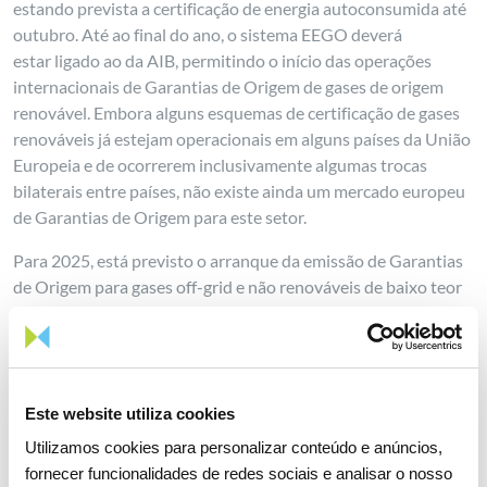
estando prevista a certificação de energia autoconsumida até
outubro. Até ao final do ano, o sistema EEGO deverá
estar ligado ao da AIB, permitindo o início das operações
internacionais de Garantias de Origem de gases de origem
renovável. Embora alguns esquemas de certificação de gases
renováveis já estejam operacionais em alguns países da União
Europeia e de ocorrerem inclusivamente algumas trocas
bilaterais entre países, não existe ainda um mercado europeu
de Garantias de Origem para este setor.
Para 2025, está previsto o arranque da emissão de Garantias
de Origem para gases off-grid e não renováveis de baixo teor
de carbono, assim como o arranque dos leilões de Garantias
de Origem para gases de origem renovável. À semelhança do
que acontece com a eletricidade, a EEGO deverá ter um papel
ativo neste processo, nomeadamente através da liquidação
Este website utiliza cookies
física dos leilões, o controlo e gestão das carteiras, entre
outras responsabilidades. No entanto este mecanismo está
Utilizamos cookies para personalizar conteúdo e anúncios,
ainda dependente da publicação de normas regulamentares.
fornecer funcionalidades de redes sociais e analisar o nosso