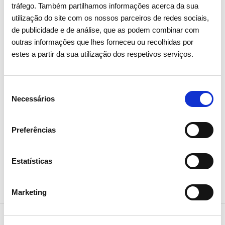
tráfego. Também partilhamos informações acerca da sua
A EEGO iniciou a sua atividade em março de 2020 e tem
utilização do site com os nossos parceiros de redes sociais,
atualmente registadas no seu sistema cerca de 440 empresas
de publicidade e de análise, que as podem combinar com
(incluindo produtores, comercializadores e brokers) e mais de
outras informações que lhes forneceu ou recolhidas por
1000 instalações que certificam mensalmente a sua produção
estes a partir da sua utilização dos respetivos serviços.
de energia elétrica. Desde 2020 foram já emitidos em Portugal
mais de 140 milhões de Garantias de Origem.
Seleção
Necessários
de
consentimento
Preferências
Partilhar notícia
Estatísticas
Marketing