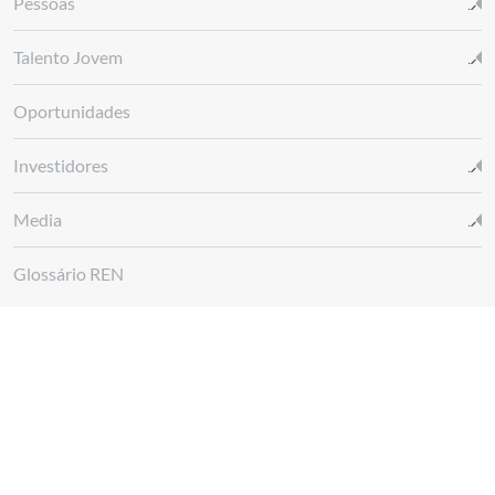
Pessoas
Talento Jovem
Oportunidades
Investidores
Media
Glossário REN
Canal de denúncias REN
Siga-nos em