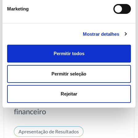
Marketing
Mostrar detalhes
Permitir todos
Permitir seleção
30 JULHO 2026
Resultados 1S2026: bom
Rejeitar
desempenho operacional e
financeiro
Apresentação de Resultados