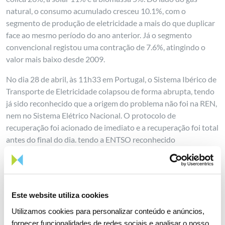
natural, o consumo acumulado cresceu 10.1%, com o
segmento de produção de eletricidade a mais do que duplicar
face ao mesmo período do ano anterior. Já o segmento
convencional registou uma contração de 7.6%, atingindo o
valor mais baixo desde 2009.
No dia 28 de abril, às 11h33 em Portugal, o Sistema Ibérico de
Transporte de Eletricidade colapsou de forma abrupta, tendo
já sido reconhecido que a origem do problema não foi na REN,
nem no Sistema Elétrico Nacional. O protocolo de
recuperação foi acionado de imediato e a recuperação foi total
antes do final do dia. tendo a ENTSO reconhecido
formalmente que a recuperação ibérica foi feita dentro dos
melhores padrões de eficiência. A REN já entregou relatórios
sobre o incidente às autoridades nacionais e europeias,
estando a decorrer estudos mais detalhados sobre o evento.
Este website utiliza cookies
Destacando o seu compromisso com a transição energética
Utilizamos cookies para personalizar conteúdo e anúncios,
responsável, a revista norte-americana TIME reconheceu a
fornecer funcionalidades de redes sociais e analisar o nosso