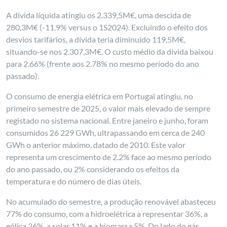
A dívida líquida atingiu os 2.339,5M€, uma descida de
280,3M€ (-11.9% versus o 1S2024). Excluindo o efeito dos
desvios tarifários, a dívida teria diminuído 119,5M€,
situando-se nos 2.307,3M€. O custo médio da dívida baixou
para 2.66% (frente aos 2.78% no mesmo período do ano
passado).
O consumo de energia elétrica em Portugal atingiu, no
primeiro semestre de 2025, o valor mais elevado de sempre
registado no sistema nacional. Entre janeiro e junho, foram
consumidos 26 229 GWh, ultrapassando em cerca de 240
GWh o anterior máximo, datado de 2010. Este valor
representa um crescimento de 2.2% face ao mesmo período
do ano passado, ou 2% considerando os efeitos da
temperatura e do número de dias úteis.
No acumulado do semestre, a produção renovável abasteceu
77% do consumo, com a hidroelétrica a representar 36%, a
eólica 26%, a solar 11% e a biomassa 5%. Do lado do gás