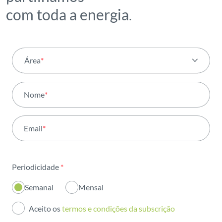
com toda a energia
.
Área
*
Todas as áreas
Nome
*
Atividade
Email
*
Institucional
Sustentabilidade
Periodicidade
*
Inovação
Semanal
Mensal
Investidores
Aceito os
termos e condições da subscrição
Publicações