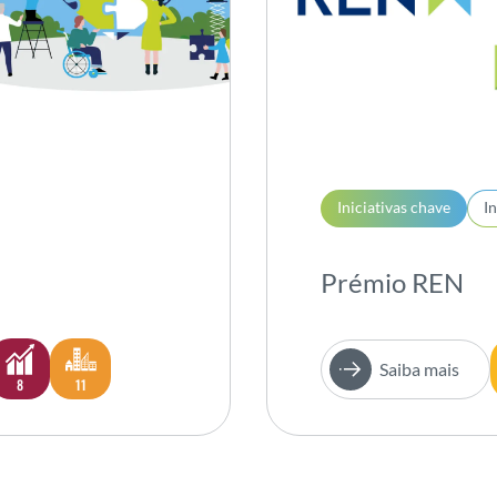
Iniciativas chave
I
Prémio REN
Saiba mais
8
11