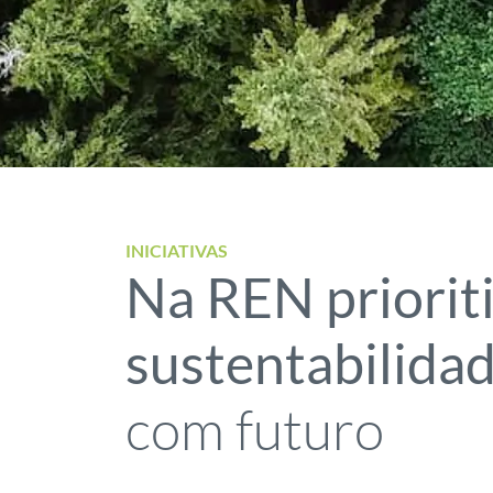
INICIATIVAS
Na REN priorit
sustentabilida
com futuro