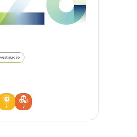
nvestigação
7
9