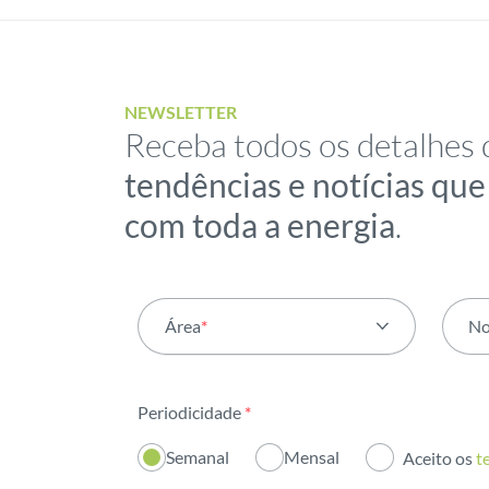
NEWSLETTER
Receba todos os detalhes 
tendências e notícias qu
com toda a energia
.
Área
*
N
Todas as áreas
Periodicidade
*
Atividade
Semanal
Mensal
Aceito os
t
Institucional