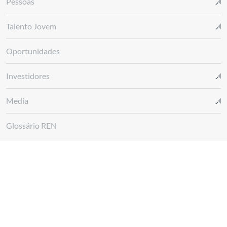
Pessoas
Talento Jovem
Oportunidades
Investidores
Media
Glossário REN
Canal de denúncias REN
Siga-nos em