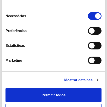
Seleção
Necessários
de
Iniciativas chave
Comunidades Locais
consentimento
Ambiente
Parcerias
Preferências
Heróis de Toda a Espécie
Estatísticas
Saiba mais
Marketing
Mostrar detalhes
4
15
17
Permitir todos