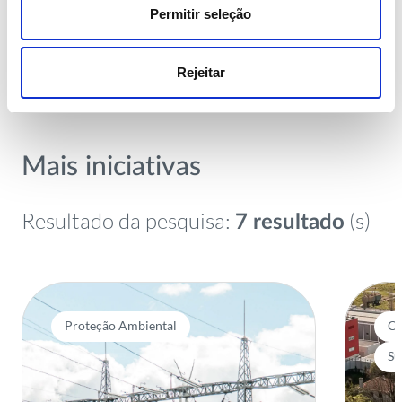
Permitir seleção
1
/
2
Rejeitar
Mais iniciativas
Resultado da pesquisa:
(s)
7 resultado
Proteção Ambiental
Co
Su