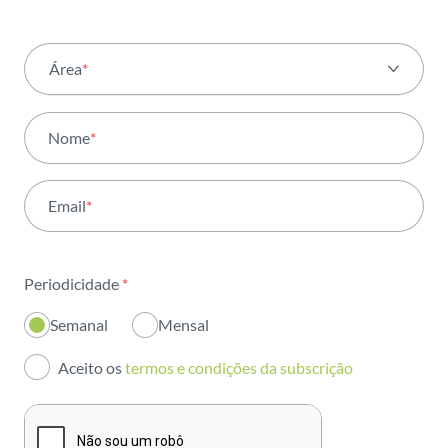
Área
*
Todas as áreas
Nome
*
Atividade
Email
*
Institucional
Sustentabilidade
Periodicidade
*
Inovação
Semanal
Mensal
Investidores
Aceito os
termos e condições da subscrição
Publicações