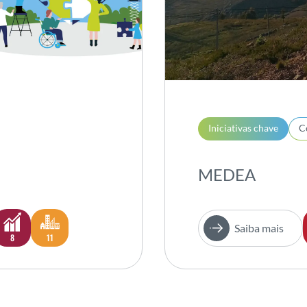
Iniciativas chave
C
MEDEA
Saiba mais
8
11