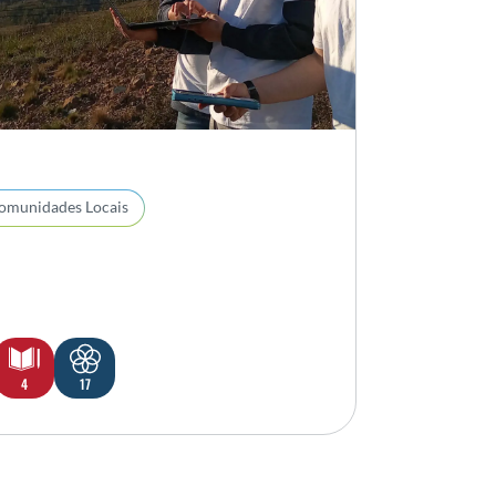
omunidades Locais
4
17