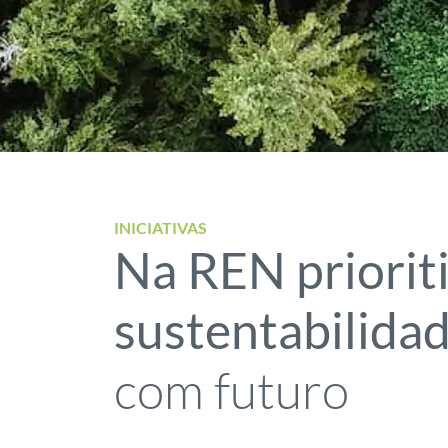
INICIATIVAS
Na REN priorit
sustentabilida
com futuro