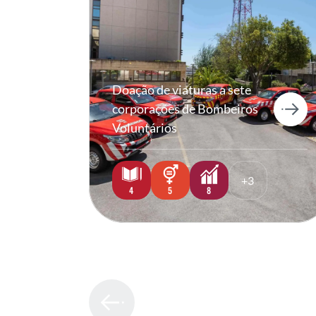
Doação de viaturas a sete
corporações de Bombeiros
Voluntários
+3
4
5
8