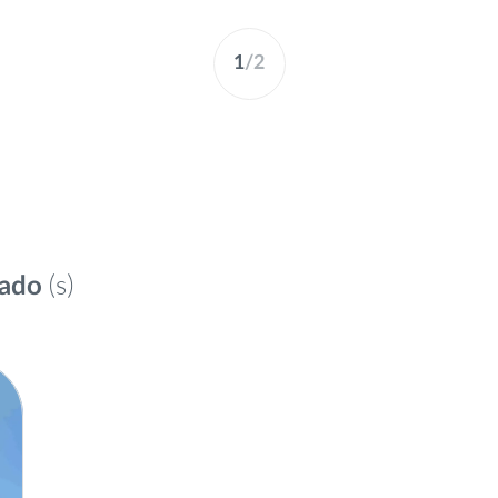
1
/
2
(s)
tado