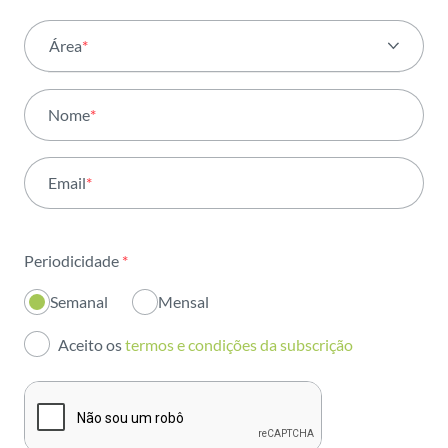
Área
*
Todas as áreas
Nome
*
Atividade
Email
*
Institucional
Sustentabilidade
Periodicidade
*
Inovação
Semanal
Mensal
Investidores
Aceito os
termos e condições da subscrição
Publicações