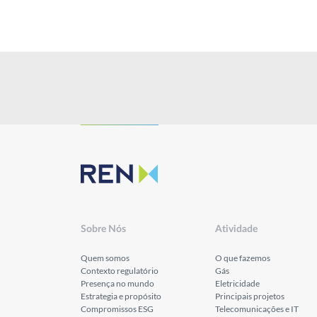
Investidores
Publicações
Sobre Nós
Atividade
Quem somos
O que fazemos
Contexto regulatório
Gás
Presença no mundo
Eletricidade
Estrategia e propósito
Principais projetos
Compromissos ESG
Telecomunicações e IT