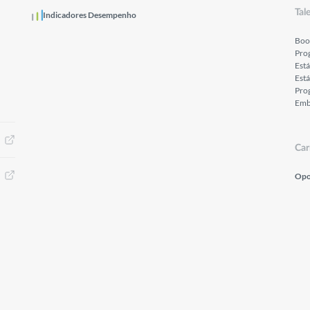
Tal
Indicadores Desempenho
Boo
Pro
Est
Está
Prog
Emb
Car
Opo