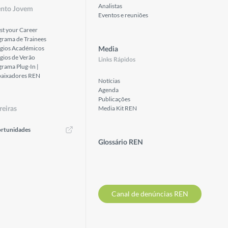
Analistas
ento Jovem
Eventos e reuniões
st your Career
grama de Trainees
ágios Académicos
Media
gios de Verão
Links Rápidos
rama Plug-In |
aixadores REN
Notícias
Agenda
Publicações
Media Kit REN
reiras
rtunidades
Glossário REN
Canal de denúncias REN