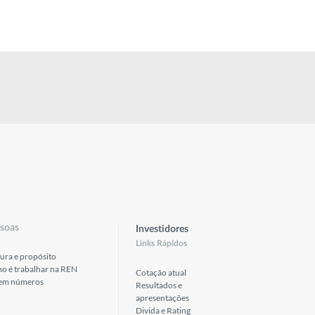
soas
Investidores
Links Rápidos
ura e propósito
o é trabalhar na REN
Cotação atual
em números
Resultados e
apresentações
Divida e Rating