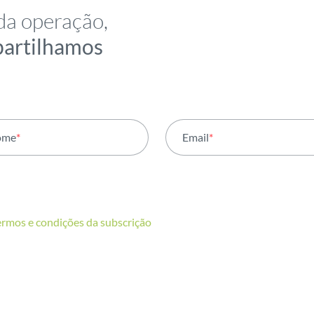
da operação,
partilhamos
ome
*
Email
*
ermos e condições da subscrição