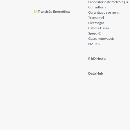
Laboratório de metrologia
Consultoria
Transição Energética
Garantias de origem
Transemel
Electrogas
Cahora Bassa
Speed-E
Gases renováveis
H2 REN
R&D Nester
Data Hub