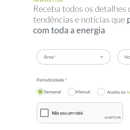
Receba todos os detalhes 
tendências e notícias que
com toda a energia
Área
*
N
Todas as áreas
Periodicidade
*
Atividade
Semanal
Mensal
Aceito os
t
Institucional
Sustentabilidade
Inovação