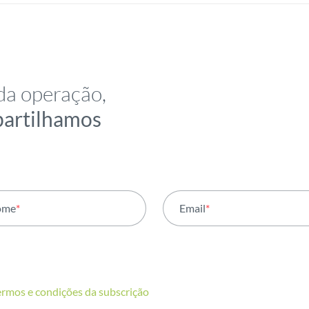
da operação,
partilhamos
ome
*
Email
*
ermos e condições da subscrição