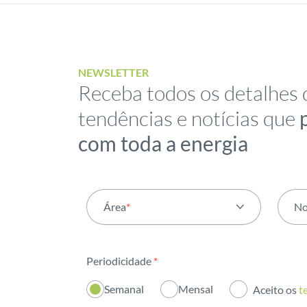
NEWSLETTER
Receba todos os detalhes 
tendências e notícias que
com toda a energia
Área
*
N
Todas as áreas
Periodicidade
*
Atividade
Semanal
Mensal
Aceito os
t
Institucional