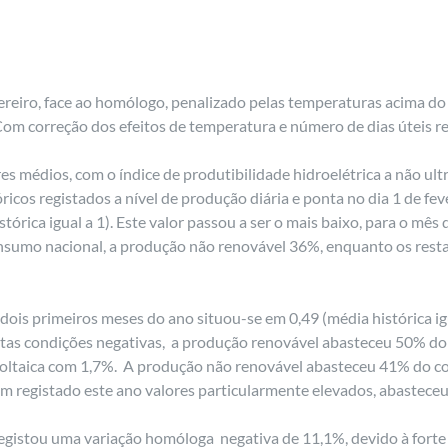
reiro, face ao homólogo, penalizado pelas temperaturas acima do 
Com correção dos efeitos de temperatura e número de dias úteis r
 médios, com o índice de produtibilidade hidroelétrica a não ultra
icos registados a nível de produção diária e ponta no dia 1 de fe
tórica igual a 1). Este valor passou a ser o mais baixo, para o mês
nsumo nacional, a produção não renovável 36%, enquanto os rest
 dois primeiros meses do ano situou-se em 0,49 (média histórica ig
a estas condições negativas, a produção renovável abasteceu 50% d
oltaica com 1,7%. A produção não renovável abasteceu 41% do co
m registado este ano valores particularmente elevados, abastece
egistou uma variação homóloga negativa de 11,1%, devido à forte