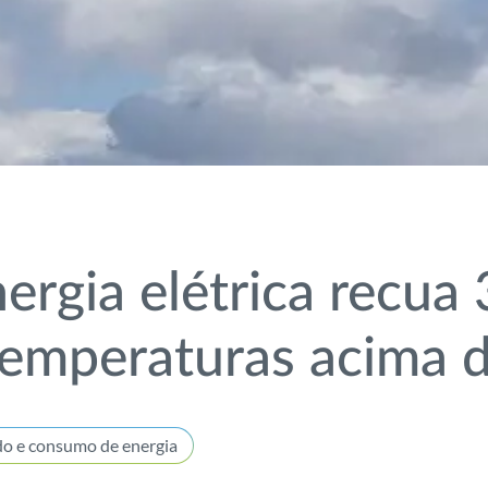
rgia elétrica recua
temperaturas acima 
do e consumo de energia