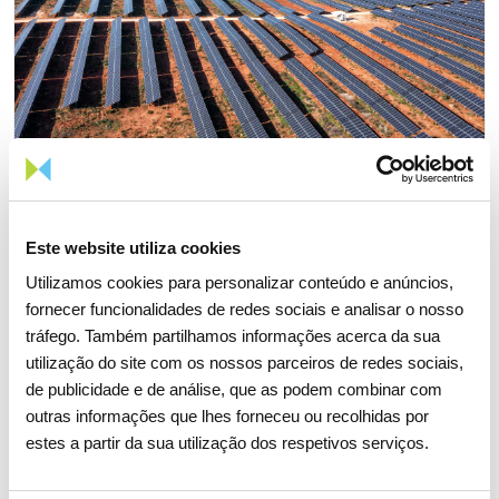
Este website utiliza cookies
03 AGOSTO 2026
Utilizamos cookies para personalizar conteúdo e anúncios,
Solar foi a principal fonte de
fornecer funcionalidades de redes sociais e analisar o nosso
tráfego. Também partilhamos informações acerca da sua
produção de eletricidade pela
utilização do site com os nossos parceiros de redes sociais,
primeira vez em Portugal
de publicidade e de análise, que as podem combinar com
outras informações que lhes forneceu ou recolhidas por
Estatísticas de mercado e consumo de energia
estes a partir da sua utilização dos respetivos serviços.