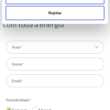
tendências e notícias que
partilhamos
Rejeitar
com toda a energia
Área
*
Todas as áreas
Nome
*
Atividade
Email
*
Institucional
Sustentabilidade
Periodicidade
*
Inovação
Semanal
Mensal