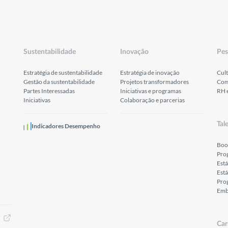
Sustentabilidade
Inovação
Pes
Estratégia de sustentabilidade
Estratégia de inovação
Cult
Gestão da sustentabilidade
Projetos transformadores
Com
Partes Interessadas
Iniciativas e programas
RH 
Iniciativas
Colaboração e parcerias
Tal
Indicadores Desempenho
Boo
Pro
Est
Está
Prog
Emb
Car