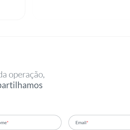
da operação,
partilhamos
ome
*
Email
*