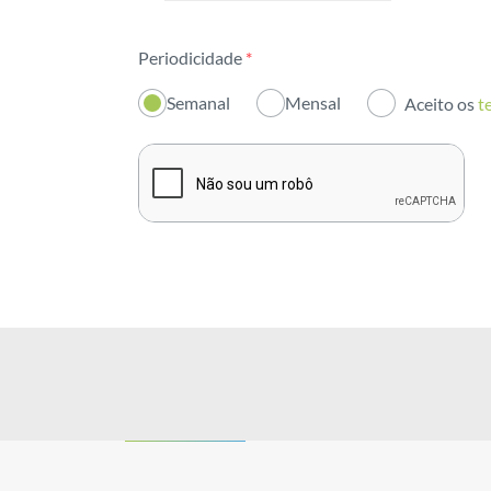
Todas as áreas
Periodicidade
*
Atividade
Semanal
Mensal
Aceito os
t
Institucional
Sustentabilidade
Inovação
Investidores
Publicações