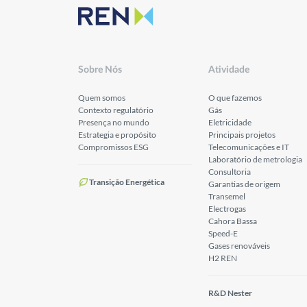
Sobre Nós
Atividade
Quem somos
O que fazemos
Contexto regulatório
Gás
Presença no mundo
Eletricidade
Estrategia e propósito
Principais projetos
Compromissos ESG
Telecomunicações e IT
Laboratório de metrologia
Consultoria
Transição Energética
Garantias de origem
Transemel
Electrogas
Cahora Bassa
Speed-E
Gases renováveis
H2 REN
R&D Nester