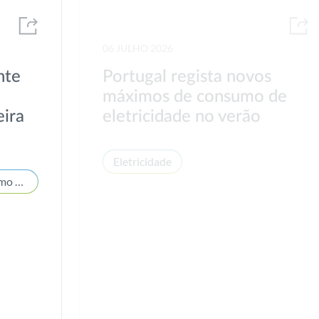
06 JULHO 2026
nte
Portugal regista novos
máximos de consumo de
eira
eletricidade no verão
Eletricidade
Estatísticas de mercado e consumo de energia