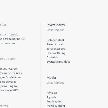
soas
Investidores
Links Rápidos
ura e propósito
o é trabalhar na REN
Cotação atual
em números
Resultados e
apresentações
Divida e Rating
Analistas
ento Jovem
Eventos e reuniões
st your Career
grama de Trainees
ágios Académicos
Media
gios de Verão
Links Rápidos
rama Plug-In |
aixadores REN
Notícias
Agenda
Publicações
Media Kit REN
reiras