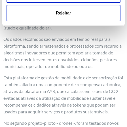
Desenvolveram-se, nesta área, dois projetos-piloto: no
primeiro - ecossistema de partilha de bicicletas elétricas -, os
Rejeitar
veículos foram acoplados com sensores capazes de medir
tanto a fluidez do tráfego como a qualidade atmosférica
(ruído e qualidade do ar).
Os dados recolhidos são enviados em tempo real para a
plataforma, sendo armazenados e processados com recurso a
algoritmos inovadores que permitem apoiar a tomada de
decisões dos intervenientes envolvidos, cidadãos, gestores
municipais, operador de mobilidade ou outros.
Esta plataforma de gestão de mobilidade e de sensorização foi
também aliada a uma componente de recompensa carbónica,
através da plataforma AYR, que calcula as emissões de CO2
evitadas através da utilização de mobilidade sustentável e
recompensa os cidadãos através de tokens que podem ser
usados para adquirir serviços e produtos sustentáveis.
No segundo projeto-piloto - drones -, foram testados novos