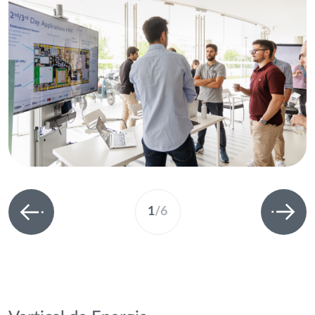
1
/
6