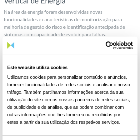
Vertical de Energia
Na área da energia foram desenvolvidas novas
funcionalidades e características de monitorização para
melhoria de gestão do risco e identificação antecipada de
sintomas com capacidade de evoluir para falhas.
Neste âmbito, desenvolveram-se
três projetos-piloto
:
monitorização de juntas de cabos subterrâneos de muito
alta tensão, que monitorizou variáveis como a entrada de
Este website utiliza cookies
água, integridade da tampa de acesso, corrosão e temperatura
Utilizamos cookies para personalizar conteúdo e anúncios,
nas juntas de cabos subterrâneos;
fornecer funcionalidades de redes sociais e analisar o nosso
torres de transmissão de energia, que mediu a aceleração
tráfego. Também partilhamos informações acerca da sua
(vibração da torre) e dos padrões de velocidade do vento, para
utilização do site com os nossos parceiros de redes sociais,
determinar a degradação estrutural da torre, ou informação
de publicidade e de análise, que as podem combinar com
ambiental adicional, como temperatura, humidade e gases
outras informações que lhes forneceu ou recolhidas por
com o objetivo de fornecer outras informações que possam
estes a partir da sua utilização dos respetivos serviços.
ser relevantes na prevenção de incêndios florestais;
intrusão e avaliação de risco em ativos capilares de gás