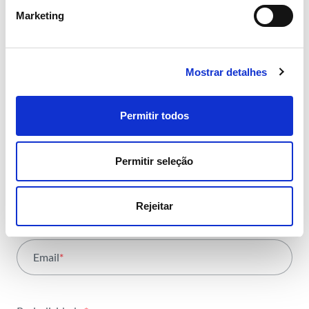
Marketing
operação,
tendências e notícias que
partilhamos
Mostrar detalhes
com toda a energia
Permitir todos
Permitir seleção
Área
*
Todas as áreas
Rejeitar
Nome
*
Atividade
Email
*
Institucional
Sustentabilidade