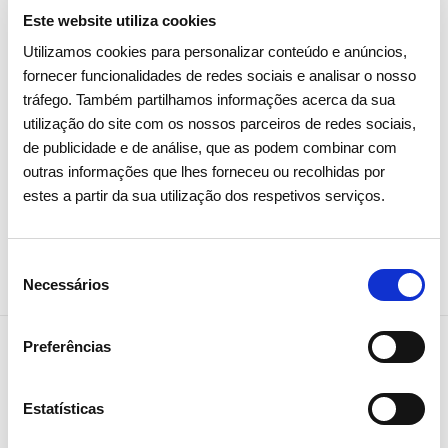
Melres reforçam prevenção e
Este website utiliza cookies
vigilância florestal na Tapada do
Utilizamos cookies para personalizar conteúdo e anúncios,
Outeiro
fornecer funcionalidades de redes sociais e analisar o nosso
tráfego. Também partilhamos informações acerca da sua
utilização do site com os nossos parceiros de redes sociais,
Comunidades Locais
de publicidade e de análise, que as podem combinar com
outras informações que lhes forneceu ou recolhidas por
estes a partir da sua utilização dos respetivos serviços.
Seleção
Necessários
de
consentimento
Preferências
Estatísticas
NEWSLETTER
Receba todos os detalhes da