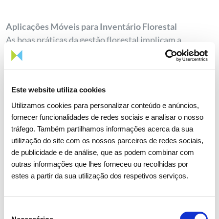
Aplicações Móveis para Inventário Florestal
As boas práticas da gestão florestal implicam a
utilização de ferramentas de monitorização que
facilitam a tomada de decisões, como, por exemplo, o
inventário florestal. A informação recolhida permite
Este website utiliza cookies
saber a quantidade de árvores, o volume e outras
informações de carácter quantitativo e qualitativo,
Utilizamos cookies para personalizar conteúdo e anúncios,
fornecer funcionalidades de redes sociais e analisar o nosso
que são fundamentais para um planeamento
tráfego. Também partilhamos informações acerca da sua
adequado. Estas aplicações móveis podem ser
utilização do site com os nossos parceiros de redes sociais,
utilizadas tanto por pequenos proprietários e
de publicidade e de análise, que as podem combinar com
associações florestais, bem como por grandes
outras informações que lhes forneceu ou recolhidas por
empresas do setor florestal, possibilitando uma
estes a partir da sua utilização dos respetivos serviços.
estimativa muito fiável, de baixo custo, simples e
rápida.
Seleção