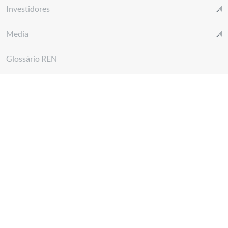
Investidores
Media
Glossário REN
Canal de denúncias REN
Siga-nos em