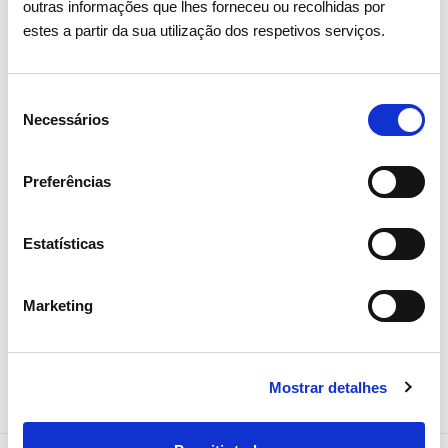
outras informações que lhes forneceu ou recolhidas por
estes a partir da sua utilização dos respetivos serviços.
Escavações
Plantação
arqueológicas em
Laranjeira
Friastelas revelam
Ermelo no
Seleção
estruturas
das linhas
Necessários
de
funerárias
energia, 
consentimento
milenares
de Valdev
Preferências
Comunidades Locais
Ambiente
Estatísticas
Comunidades
Marketing
Mostrar detalhes