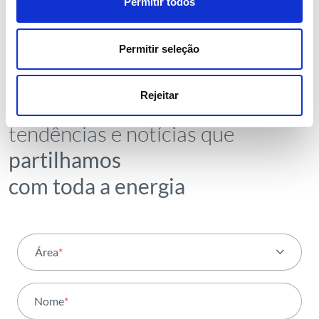
Permitir todos
Permitir seleção
NEWSLETTER
Receba todos os detalhes da
Rejeitar
operação,
tendências e notícias que
partilhamos
com toda a energia
Área
*
Todas as áreas
Nome
*