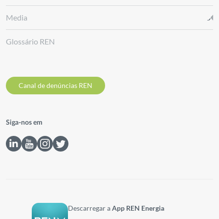
Media
Glossário REN
Canal de denúncias REN
Siga-nos em
Descarregar a
App REN Energia