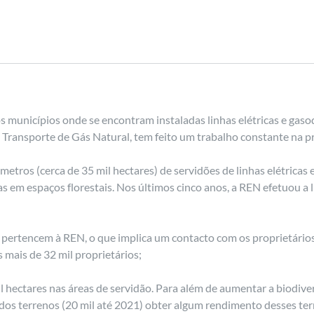
municípios onde se encontram instaladas linhas elétricas e gaso
 Transporte de Gás Natural, tem feito um trabalho constante na pr
ómetros (cerca de 35 mil hectares) de servidões de linhas elétrica
das em espaços florestais. Nos últimos cinco anos, a REN efetuou a 
 pertencem à REN, o que implica um contacto com os proprietários
 mais de 32 mil proprietários;
hectares nas áreas de servidão. Para além de aumentar a biodiversi
os terrenos (20 mil até 2021) obter algum rendimento desses terr