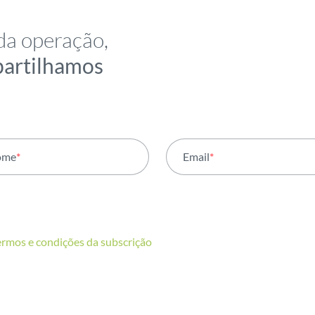
da operação,
partilhamos
ome
*
Email
*
ermos e condições da subscrição