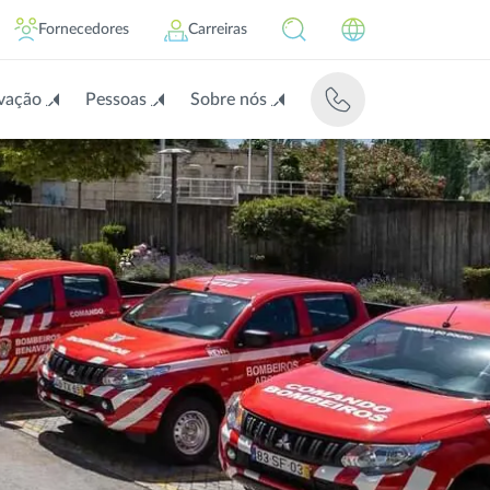
Fornecedores
Carreiras
vação
Pessoas
Sobre nós