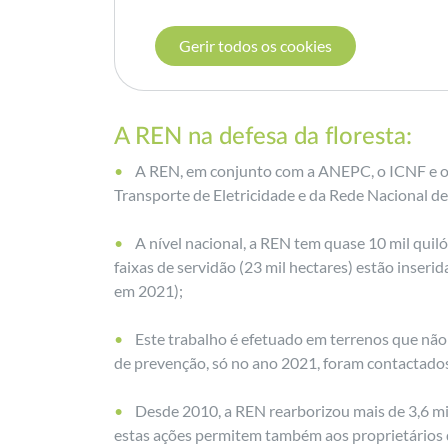
Gerir todos os cookies
A REN na defesa da floresta:
A REN, em conjunto com a ANEPC, o ICNF e os 
Transporte de Eletricidade e da Rede Nacional de
A nível nacional, a REN tem quase 10 mil quil
faixas de servidão (23 mil hectares) estão inseri
em 2021);
Este trabalho é efetuado em terrenos que não
de prevenção, só no ano 2021, foram contactados
Desde 2010, a REN rearborizou mais de 3,6 mil 
estas ações permitem também aos proprietários d