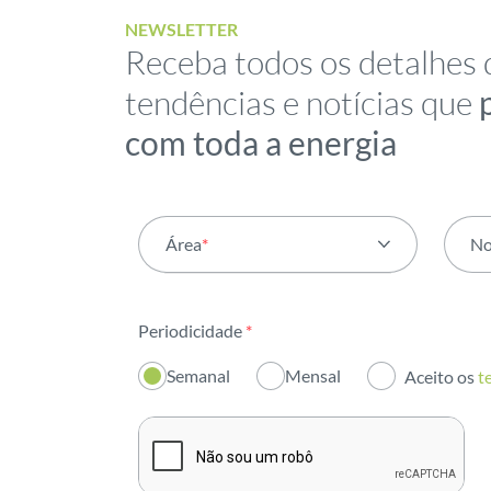
NEWSLETTER
Receba todos os detalhes 
tendências e notícias que
com toda a energia
Área
*
N
Todas as áreas
Periodicidade
*
Atividade
Semanal
Mensal
Aceito os
t
Institucional
Sustentabilidade
Inovação