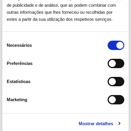
de publicidade e de análise, que as podem combinar com
outras informações que lhes forneceu ou recolhidas por
estes a partir da sua utilização dos respetivos serviços.
Seleção
Necessários
15 ABRIL 2026
de
consentimento
Assembleia Geral de Acionistas
Preferências
2026 aprova todos os pontos
com larga maioria
Estatísticas
Investidores
Institucional
Marketing
Mostrar detalhes