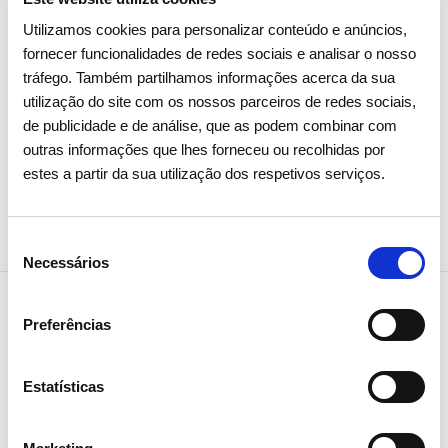
com larga maioria
Utilizamos cookies para personalizar conteúdo e anúncios,
fornecer funcionalidades de redes sociais e analisar o nosso
tráfego. Também partilhamos informações acerca da sua
Investidores
Institucional
utilização do site com os nossos parceiros de redes sociais,
de publicidade e de análise, que as podem combinar com
outras informações que lhes forneceu ou recolhidas por
estes a partir da sua utilização dos respetivos serviços.
Seleção
Necessários
de
consentimento
Preferências
NEWSLETTER
Estatísticas
Receba todos os detalhes da
operação,