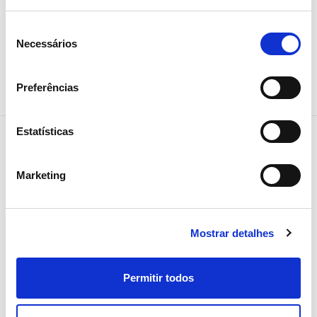
Seleção
Necessários
Partilhar notícia
de
consentimento
Preferências
Estatísticas
Notícias relacionadas
Marketing
Mostrar detalhes
Permitir todos