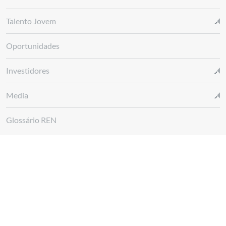
Talento Jovem
Oportunidades
Investidores
Media
Glossário REN
Canal de denúncias REN
Siga-nos em