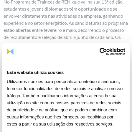
No Programa de Trainees da REN, que vai na sua 13.ª edição,
estudantes e jovens diplomados têm oportunidade de se
envolver diretamente nas atividades da empresa, ganhando
experiência no setor energético. As candidaturas ao programa
estão abertas entre fevereiro e maio, decorrendo o processo
de recrutamento e seleção de abril a junho de cada ano. Os
estágios são anuais, tendo o seu início em setembro.
O Programa de Trainees da REN está aberto a jovens
talentosos oriundos das mais diferentes áreas, como
engenharia, gestão, comunicação ou recursos humanos. Cada
Este website utiliza cookies
trainee da REN tem um plano de estágio feito à medida da sua
Utilizamos cookies para personalizar conteúdo e anúncios,
especialização, explorando as diferentes áreas da empresa de
fornecer funcionalidades de redes sociais e analisar o nosso
forma rotativa. É dada prioridade ao desenvolvimento
tráfego. Também partilhamos informações acerca da sua
profissional, estimulando a capacitação de uma forma
utilização do site com os nossos parceiros de redes sociais,
transversal e potenciando a integração na cultura da empresa
de publicidade e de análise, que as podem combinar com
através de um sistema de mentores.
outras informações que lhes forneceu ou recolhidas por
estes a partir da sua utilização dos respetivos serviços.