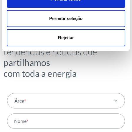
Permitir seleção
NEWSLETTER
Receba todos os detalhes da
Rejeitar
operação,
tendências e notícias que
partilhamos
com toda a energia
Área
*
Todas as áreas
Nome
*
Atividade