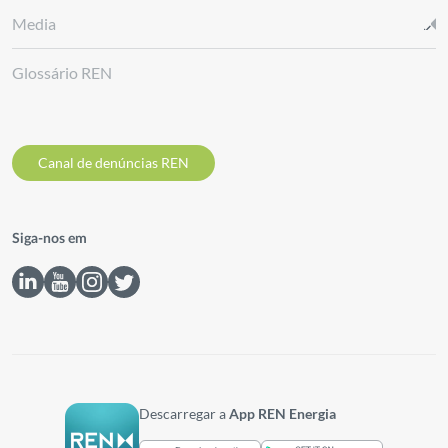
Media
Glossário REN
Canal de denúncias REN
Siga-nos em
Descarregar a
App REN Energia