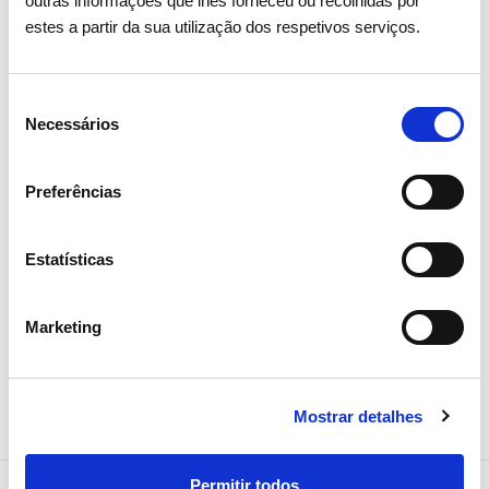
outras informações que lhes forneceu ou recolhidas por
estes a partir da sua utilização dos respetivos serviços.
Seleção
06 JULHO 2026
Necessários
de
consentimento
Fitch sobe rating de longo prazo
da REN
Preferências
Estatísticas
Investidores
Marketing
Mostrar detalhes
Permitir todos