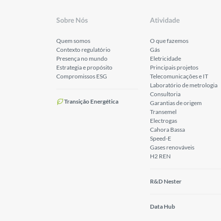
Sobre Nós
Atividade
Quem somos
O que fazemos
Contexto regulatório
Gás
Presença no mundo
Eletricidade
Estrategia e propósito
Principais projetos
Compromissos ESG
Telecomunicações e IT
Laboratório de metrologia
Consultoria
Transição Energética
Garantias de origem
Transemel
Electrogas
Cahora Bassa
Speed-E
Gases renováveis
H2 REN
R&D Nester
Data Hub