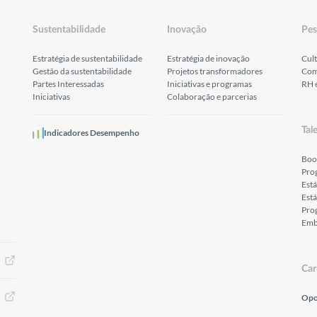
Sustentabilidade
Inovação
Pes
Estratégia de sustentabilidade
Estratégia de inovação
Cult
Gestão da sustentabilidade
Projetos transformadores
Com
Partes Interessadas
Iniciativas e programas
RH 
Iniciativas
Colaboração e parcerias
Tal
Indicadores Desempenho
Boo
Pro
Est
Está
Prog
Emb
Car
Opo