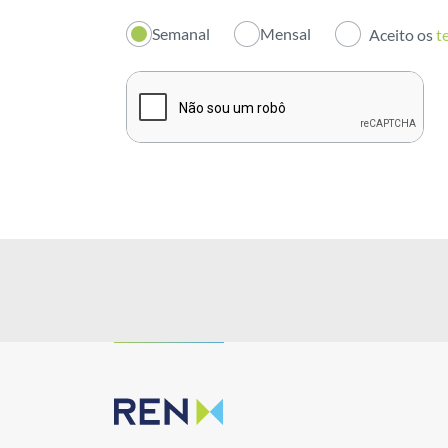
Atividade
Semanal
Mensal
Aceito os
t
Institucional
Sustentabilidade
Inovação
Investidores
Publicações