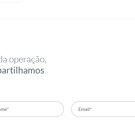
da operação,
partilhamos
ome
*
Email
*