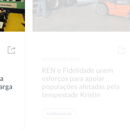
02 FEVEREIRO 2026
REN e Fidelidade unem
va
esforços para apoiar
arga
populações afetadas pela
tempestade Kristin
Institucional