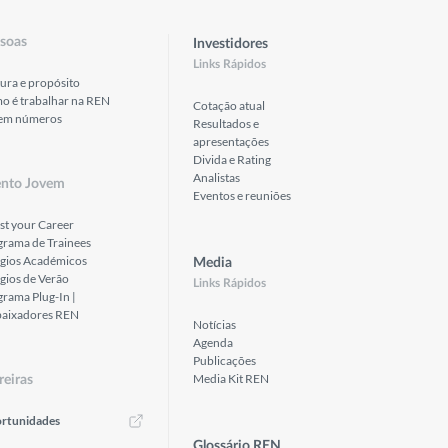
soas
Investidores
Links Rápidos
ura e propósito
o é trabalhar na REN
Cotação atual
em números
Resultados e
apresentações
Divida e Rating
Analistas
ento Jovem
Eventos e reuniões
st your Career
grama de Trainees
ágios Académicos
Media
gios de Verão
Links Rápidos
rama Plug-In |
aixadores REN
Notícias
Agenda
Publicações
Media Kit REN
reiras
rtunidades
Glossário REN