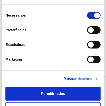
incêndios florestais distinguido
em prémio internacional de
Seleção
Necessários
de
inovação
consentimento
Preferências
Inovação
Estatísticas
Marketing
Mostrar detalhes
Permitir todos
NEWSLETTER