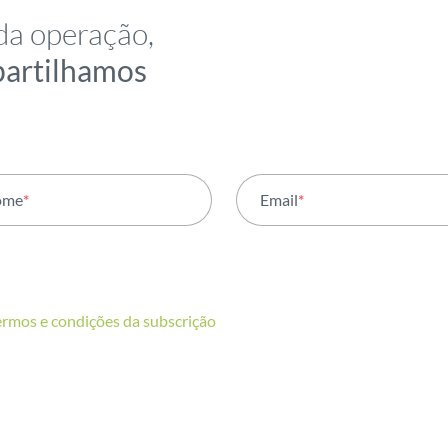
da operação,
partilhamos
ome
*
Email
*
ermos e condições da subscrição