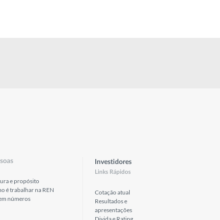
soas
Investidores
Links Rápidos
ura e propósito
o é trabalhar na REN
Cotação atual
em números
Resultados e
apresentações
Divida e Rating