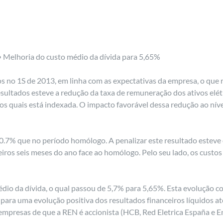
• Melhoria do custo médio da dívida para 5,65%
s no 1S de 2013, em linha com as expectativas da empresa, o que
esultados esteve a redução da taxa de remuneração dos ativos elét
s quais está indexada. O impacto favorável dessa redução ao nível
.7% que no período homólogo. A penalizar este resultado esteve 
eiros seis meses do ano face ao homólogo. Pelo seu lado, os cust
médio da dívida, o qual passou de 5,7% para 5,65%. Esta evolução 
 para uma evolução positiva dos resultados financeiros líquidos até
empresas de que a REN é accionista (HCB, Red Eletrica España e E