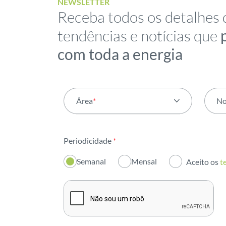
NEWSLETTER
Receba todos os detalhes 
tendências e notícias que
com toda a energia
Área
*
N
Todas as áreas
Periodicidade
*
Atividade
Semanal
Mensal
Aceito os
t
Institucional
Sustentabilidade
Inovação