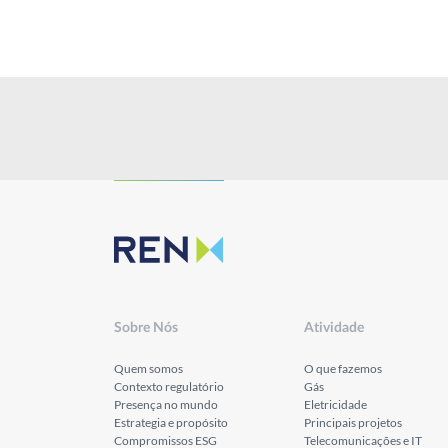
Investidores
Publicações
Sobre Nós
Atividade
Quem somos
O que fazemos
Contexto regulatório
Gás
Presença no mundo
Eletricidade
Estrategia e propósito
Principais projetos
Compromissos ESG
Telecomunicações e IT