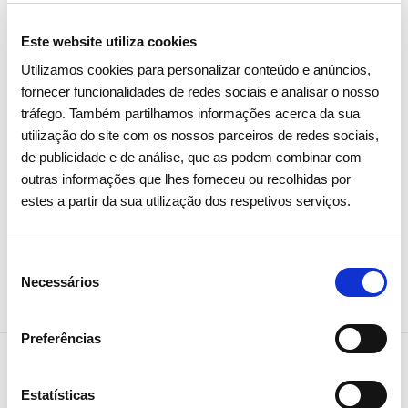
Este website utiliza cookies
06 JULHO 2026
Utilizamos cookies para personalizar conteúdo e anúncios,
Fitch sobe rating de longo prazo
fornecer funcionalidades de redes sociais e analisar o nosso
da REN
tráfego. Também partilhamos informações acerca da sua
utilização do site com os nossos parceiros de redes sociais,
de publicidade e de análise, que as podem combinar com
Investidores
outras informações que lhes forneceu ou recolhidas por
estes a partir da sua utilização dos respetivos serviços.
Seleção
Necessários
de
consentimento
Preferências
Estatísticas