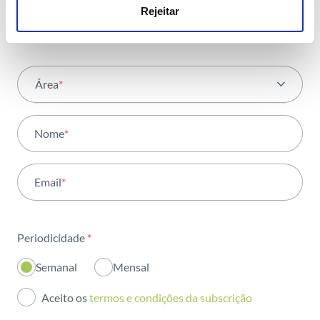
com toda a energia
Rejeitar
Área
*
Todas as áreas
Nome
*
Atividade
Email
*
Institucional
Sustentabilidade
Periodicidade
*
Inovação
Semanal
Mensal
Investidores
Aceito os
termos e condições da subscrição
Publicações