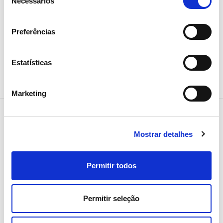
Necessários
de
Investidores
consentimento
Preferências
Estatísticas
Marketing
Mostrar detalhes
NEWSLETTER
Receba todos os detalhes da
Permitir todos
operação,
tendências e notícias que
Permitir seleção
partilhamos